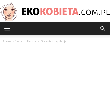
EkoKobieta.com.pl
Strona główna
Uroda
Golenie i depilacja