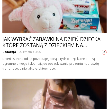
JAK WYBRAĆ ZABAWKI NA DZIEŃ DZIECKA,
KTÓRE ZOSTANĄ Z DZIECKIEM NA...
Redakcja
-
22 kwietnia 2026
0
Dzień Dziecka od lat pozostaje jedną z tych okazji, które budzą
ogromne emocje i skłaniają do poszukiwania prezentu naprawdę
trafionego, a nie tylko efektownego...