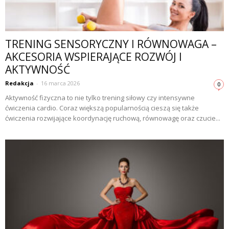
TRENING SENSORYCZNY I RÓWNOWAGA –
AKCESORIA WSPIERAJĄCE ROZWÓJ I
AKTYWNOŚĆ
Redakcja
-
16 marca 2026
0
Aktywność fizyczna to nie tylko trening siłowy czy intensywne
ćwiczenia cardio. Coraz większą popularnością cieszą się także
ćwiczenia rozwijające koordynację ruchową, równowagę oraz czucie...