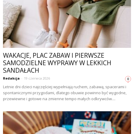
WAKACJE, PLAC ZABAW I PIERWSZE
SAMODZIELNE WYPRAWY W LEKKICH
SANDAŁACH
Redakcja
-
19 czerwca 2026
0
Letnie dni dzieci najczęściej wypełniają ruchem, zabawą, spacerami i
spontanicznymi przygodami, dlatego obuwie powinno być wygodne,
przewiewne i gotowe na zmienne tempo małych odkrywców....