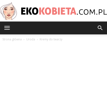
EkoKobieta.com.pl
Strona główna
Uroda
Kremy do twarzy