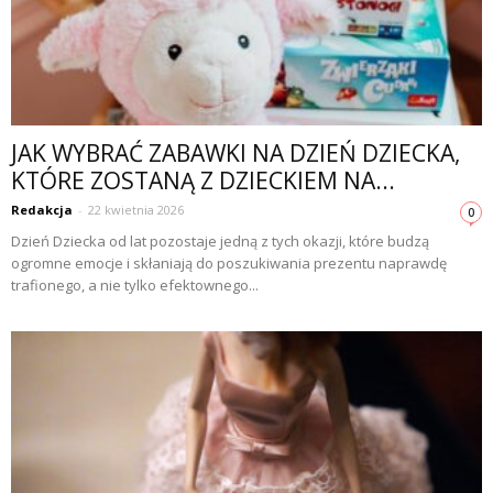
JAK WYBRAĆ ZABAWKI NA DZIEŃ DZIECKA,
KTÓRE ZOSTANĄ Z DZIECKIEM NA...
Redakcja
-
22 kwietnia 2026
0
Dzień Dziecka od lat pozostaje jedną z tych okazji, które budzą
ogromne emocje i skłaniają do poszukiwania prezentu naprawdę
trafionego, a nie tylko efektownego...