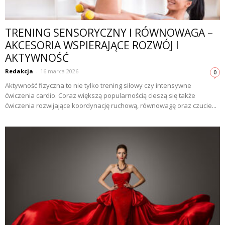
TRENING SENSORYCZNY I RÓWNOWAGA –
AKCESORIA WSPIERAJĄCE ROZWÓJ I
AKTYWNOŚĆ
Redakcja
-
16 marca 2026
0
Aktywność fizyczna to nie tylko trening siłowy czy intensywne
ćwiczenia cardio. Coraz większą popularnością cieszą się także
ćwiczenia rozwijające koordynację ruchową, równowagę oraz czucie...