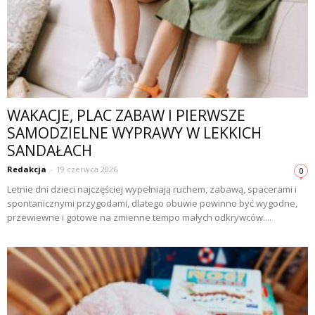
WAKACJE, PLAC ZABAW I PIERWSZE
SAMODZIELNE WYPRAWY W LEKKICH
SANDAŁACH
Redakcja
-
19 czerwca 2026
0
Letnie dni dzieci najczęściej wypełniają ruchem, zabawą, spacerami i
spontanicznymi przygodami, dlatego obuwie powinno być wygodne,
przewiewne i gotowe na zmienne tempo małych odkrywców....