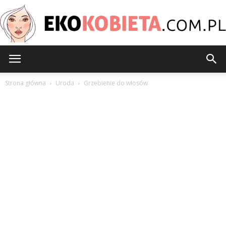
EkoKobieta.com.pl
Strona główna
Uroda
Grzebienie do włosów