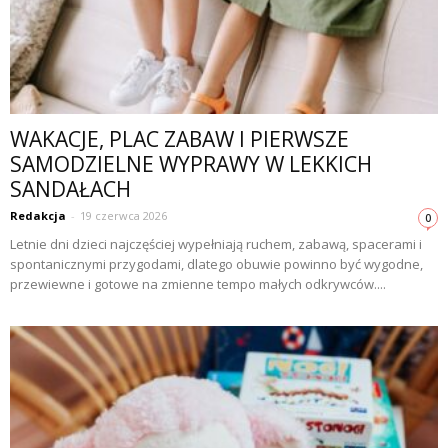
WAKACJE, PLAC ZABAW I PIERWSZE
SAMODZIELNE WYPRAWY W LEKKICH
SANDAŁACH
Redakcja
-
19 czerwca 2026
0
Letnie dni dzieci najczęściej wypełniają ruchem, zabawą, spacerami i
spontanicznymi przygodami, dlatego obuwie powinno być wygodne,
przewiewne i gotowe na zmienne tempo małych odkrywców....