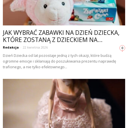
JAK WYBRAĆ ZABAWKI NA DZIEŃ DZIECKA,
KTÓRE ZOSTANĄ Z DZIECKIEM NA...
Redakcja
-
22 kwietnia 2026
0
Dzień Dziecka od lat pozostaje jedną z tych okazji, które budzą
ogromne emocje i skłaniają do poszukiwania prezentu naprawdę
trafionego, a nie tylko efektownego...