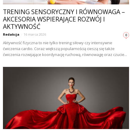
TRENING SENSORYCZNY I RÓWNOWAGA –
AKCESORIA WSPIERAJĄCE ROZWÓJ I
AKTYWNOŚĆ
Redakcja
-
16 marca 2026
0
Aktywność fizyczna to nie tylko trening siłowy czy intensywne
ćwiczenia cardio. Coraz większą popularnością cieszą się także
ćwiczenia rozwijające koordynację ruchową, równowagę oraz czucie...