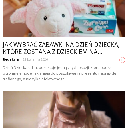
JAK WYBRAĆ ZABAWKI NA DZIEŃ DZIECKA,
KTÓRE ZOSTANĄ Z DZIECKIEM NA...
Redakcja
-
22 kwietnia 2026
0
Dzień Dziecka od lat pozostaje jedną z tych okazji, które budzą
ogromne emocje i skłaniają do poszukiwania prezentu naprawdę
trafionego, a nie tylko efektownego...