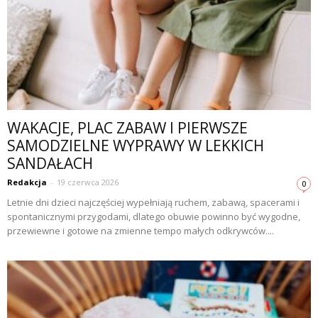
WAKACJE, PLAC ZABAW I PIERWSZE
SAMODZIELNE WYPRAWY W LEKKICH
SANDAŁACH
Redakcja
-
19 czerwca 2026
0
Letnie dni dzieci najczęściej wypełniają ruchem, zabawą, spacerami i
spontanicznymi przygodami, dlatego obuwie powinno być wygodne,
przewiewne i gotowe na zmienne tempo małych odkrywców....