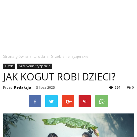
Strona główna
Uroda
Grzebienie fryzjerskie
Uroda
Grzebienie fryzjerskie
JAK KOGUT ROBI DZIECI?
Przez
Redakcja
-
5 lipca 2025
254
0