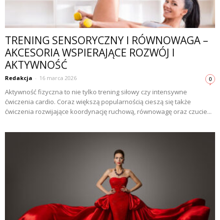
TRENING SENSORYCZNY I RÓWNOWAGA –
AKCESORIA WSPIERAJĄCE ROZWÓJ I
AKTYWNOŚĆ
Redakcja
-
16 marca 2026
0
Aktywność fizyczna to nie tylko trening siłowy czy intensywne
ćwiczenia cardio. Coraz większą popularnością cieszą się także
ćwiczenia rozwijające koordynację ruchową, równowagę oraz czucie...