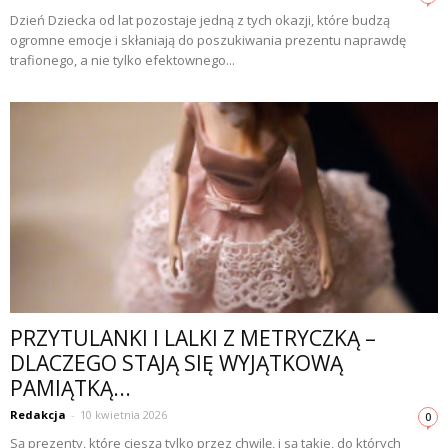
Dzień Dziecka od lat pozostaje jedną z tych okazji, które budzą
ogromne emocje i skłaniają do poszukiwania prezentu naprawdę
trafionego, a nie tylko efektownego...
PRZYTULANKI I LALKI Z METRYCZKĄ –
DLACZEGO STAJĄ SIĘ WYJĄTKOWĄ
PAMIĄTKĄ...
Redakcja
-
10 kwietnia 2026
0
Są prezenty, które cieszą tylko przez chwilę, i są takie, do których