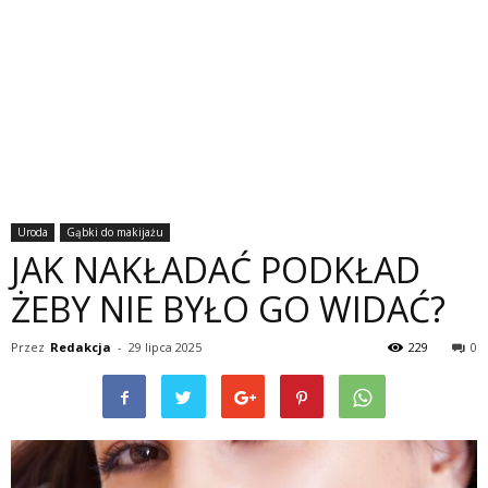
Uroda
Gąbki do makijażu
JAK NAKŁADAĆ PODKŁAD
ŻEBY NIE BYŁO GO WIDAĆ?
Przez
Redakcja
-
29 lipca 2025
229
0