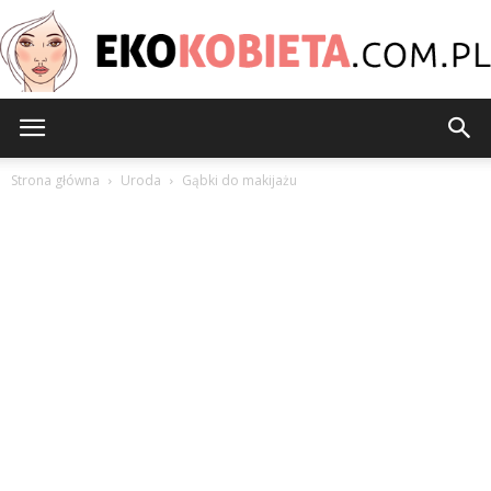
EkoKobieta.com.pl
Strona główna
Uroda
Gąbki do makijażu