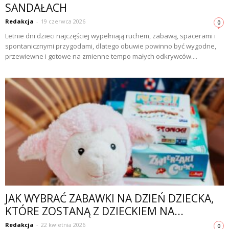
SANDAŁACH
Redakcja
-
19 czerwca 2026
0
Letnie dni dzieci najczęściej wypełniają ruchem, zabawą, spacerami i
spontanicznymi przygodami, dlatego obuwie powinno być wygodne,
przewiewne i gotowe na zmienne tempo małych odkrywców....
JAK WYBRAĆ ZABAWKI NA DZIEŃ DZIECKA,
KTÓRE ZOSTANĄ Z DZIECKIEM NA...
Redakcja
-
22 kwietnia 2026
0