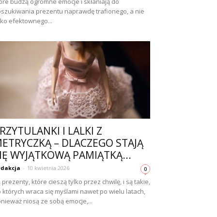
óre budzą ogromne emocje i skłaniają do
szukiwania prezentu naprawdę trafionego, a nie
lko efektownego...
RZYTULANKI I LALKI Z
ETRYCZKĄ – DLACZEGO STAJĄ
IĘ WYJĄTKOWĄ PAMIĄTKĄ...
dakcja
-
10 kwietnia 2026
0
 prezenty, które cieszą tylko przez chwilę, i są takie,
 których wraca się myślami nawet po wielu latach,
nieważ niosą ze sobą emocje,...