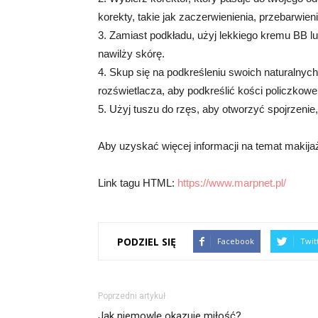
korekty, takie jak zaczerwienienia, przebarwien
3. Zamiast podkładu, użyj lekkiego kremu BB lu
nawilży skórę.
4. Skup się na podkreśleniu swoich naturalnych
rozświetlacza, aby podkreślić kości policzkowe
5. Użyj tuszu do rzęs, aby otworzyć spojrzenie,
Aby uzyskać więcej informacji na temat makija
Link tagu HTML:
https://www.marpnet.pl/
PODZIEL SIĘ
Facebook
Twit
Poprzedni artykuł
Jak niemowlę okazuje miłość?