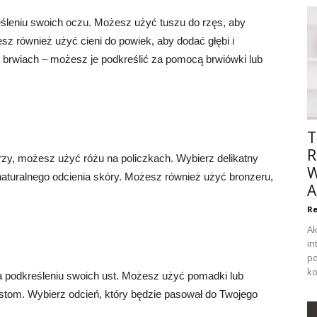
eśleniu swoich oczu. Możesz użyć tuszu do rzęs, aby
sz również użyć cieni do powiek, aby dodać głębi i
 o brwiach – możesz je podkreślić za pomocą brwiówki lub
T
R
arzy, możesz użyć różu na policzkach. Wybierz delikatny
W
naturalnego odcienia skóry. Możesz również użyć bronzeru,
Re
Ak
in
po
ko
na podkreśleniu swoich ust. Możesz użyć pomadki lub
stom. Wybierz odcień, który będzie pasował do Twojego