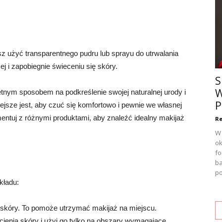
z użyć transparentnego pudru lub sprayu do utrwalania
j i zapobiegnie świeceniu się skóry.
S
W
nym sposobem na podkreślenie swojej naturalnej urody i
P
ejsze jest, aby czuć się komfortowo i pewnie we własnej
ntuj z różnymi produktami, aby znaleźć idealny makijaż
Re
W 
ok
fo
ba
po
kładu:
j skóry. To pomoże utrzymać makijaż na miejscu.
dcienia skóry i użyj go tylko na obszary wymagające