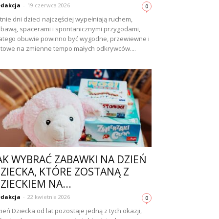
dakcja
-
19 czerwca 2026
0
tnie dni dzieci najczęściej wypełniają ruchem,
bawą, spacerami i spontanicznymi przygodami,
atego obuwie powinno być wygodne, przewiewne i
towe na zmienne tempo małych odkrywców....
AK WYBRAĆ ZABAWKI NA DZIEŃ
ZIECKA, KTÓRE ZOSTANĄ Z
ZIECKIEM NA...
dakcja
-
22 kwietnia 2026
0
ień Dziecka od lat pozostaje jedną z tych okazji,