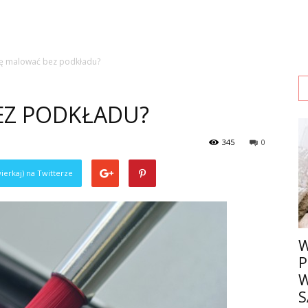
się malować bez podkładu?
EZ PODKŁADU?
345
0
ierkaj) na Twitterze
W
P
W
S