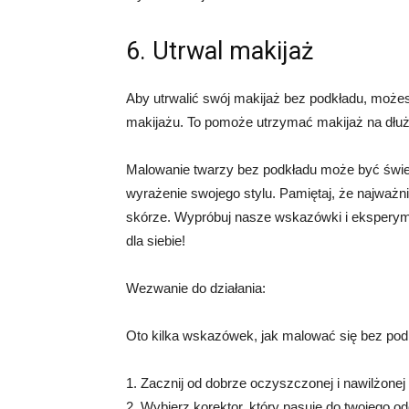
6. Utrwal makijaż
Aby utrwalić swój makijaż bez podkładu, możes
makijażu. To pomoże utrzymać makijaż na dłuże
Malowanie twarzy bez podkładu może być świet
wyrażenie swojego stylu. Pamiętaj, że najważni
skórze. Wypróbuj nasze wskazówki i eksperyme
dla siebie!
Wezwanie do działania:
Oto kilka wskazówek, jak malować się bez pod
1. Zacznij od dobrze oczyszczonej i nawilżone
2. Wybierz korektor, który pasuje do twojego o