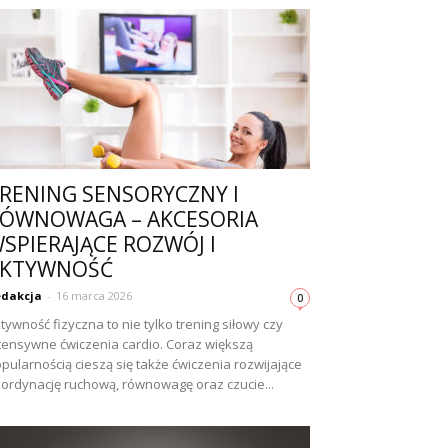
RENING SENSORYCZNY I
ÓWNOWAGA – AKCESORIA
SPIERAJĄCE ROZWÓJ I
AKTYWNOŚĆ
dakcja
-
16 marca 2026
0
tywność fizyczna to nie tylko trening siłowy czy
tensywne ćwiczenia cardio. Coraz większą
pularnością cieszą się także ćwiczenia rozwijające
ordynację ruchową, równowagę oraz czucie...