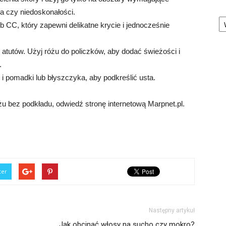
ia czy niedoskonałości.
Ka
b CC, który zapewni delikatne krycie i jednocześnie
 atutów. Użyj różu do policzków, aby dodać świeżości i
.
 i pomadki lub błyszczyka, aby podkreślić usta.
żu bez podkładu, odwiedź stronę internetową Marpnet.pl.
ter
Następny artykuł
Jak obcinać włosy na sucho czy mokro?