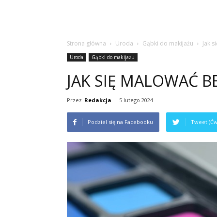
Strona główna
Uroda
Gąbki do makijażu
Jak 
Uroda
Gąbki do makijażu
JAK SIĘ MALOWAĆ B
Przez
Redakcja
-
5 lutego 2024
Podziel się na Facebooku
Tweet (Ćw