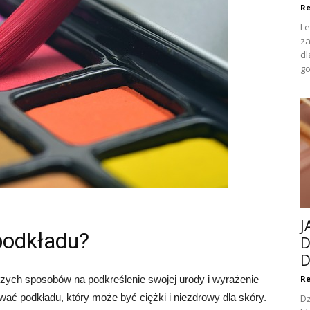
Re
Le
za
dl
go
J
podkładu?
D
D
szych sposobów na podkreślenie swojej urody i wyrażenie
Re
ć podkładu, który może być ciężki i niezdrowy dla skóry.
Dz