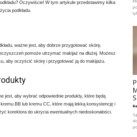
kt
podkładu? Oczywiście! W tym artykule przedstawimy kilka
po
życia podkładu.
ty
ładu, ważne jest, aby dobrze przygotować skórę.
ieczyszczeń pomoże utrzymać makijaż na dłużej. Możesz
u, aby oczyścić skórę i przygotować ją do makijażu.
rodukty
P
M
 jest, aby wybrać odpowiednie produkty, które będą
S
kremu BB lub kremu CC, które mają lekką konsystencję i
Re
żyć korektora do ukrycia ewentualnych niedoskonałości.
Są
do
po