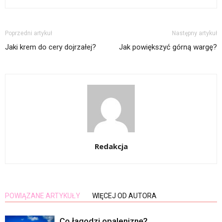
Poprzedni artykuł
Następny artykuł
Jaki krem do cery dojrzałej?
Jak powiększyć górną wargę?
Redakcja
POWIĄZANE ARTYKUŁY
WIĘCEJ OD AUTORA
Co łagodzi opaleniznę?