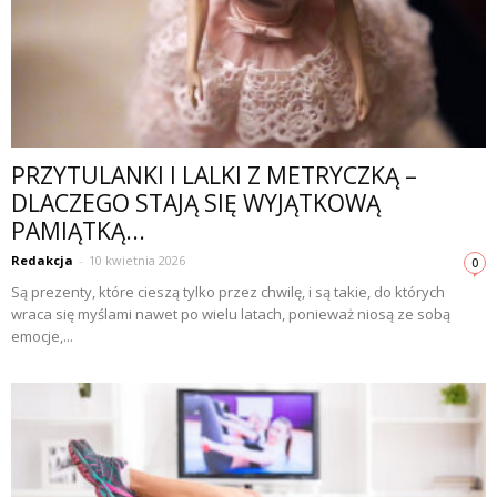
PRZYTULANKI I LALKI Z METRYCZKĄ –
DLACZEGO STAJĄ SIĘ WYJĄTKOWĄ
PAMIĄTKĄ...
Redakcja
-
10 kwietnia 2026
0
Są prezenty, które cieszą tylko przez chwilę, i są takie, do których
wraca się myślami nawet po wielu latach, ponieważ niosą ze sobą
emocje,...