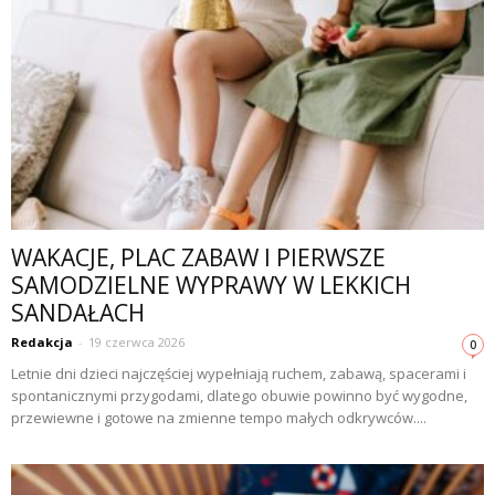
WAKACJE, PLAC ZABAW I PIERWSZE
SAMODZIELNE WYPRAWY W LEKKICH
SANDAŁACH
Redakcja
-
19 czerwca 2026
0
Letnie dni dzieci najczęściej wypełniają ruchem, zabawą, spacerami i
spontanicznymi przygodami, dlatego obuwie powinno być wygodne,
przewiewne i gotowe na zmienne tempo małych odkrywców....