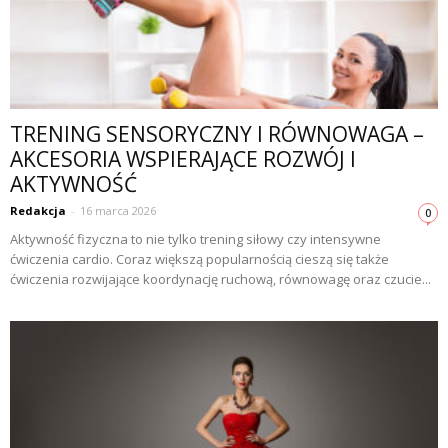
TRENING SENSORYCZNY I RÓWNOWAGA –
AKCESORIA WSPIERAJĄCE ROZWÓJ I
AKTYWNOŚĆ
Redakcja
-
16 marca 2026
0
Aktywność fizyczna to nie tylko trening siłowy czy intensywne
ćwiczenia cardio. Coraz większą popularnością cieszą się także
ćwiczenia rozwijające koordynację ruchową, równowagę oraz czucie...