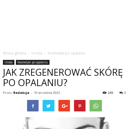
Strona główna
Uroda
Kosmetyki po opalaniu
Uroda
Kosmetyki po opalaniu
JAK ZREGENEROWAĆ SKÓRĘ
PO OPALANIU?
Przez
Redakcja
-
10 września 2025
245
0