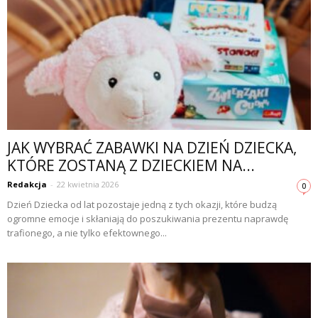
JAK WYBRAĆ ZABAWKI NA DZIEŃ DZIECKA,
KTÓRE ZOSTANĄ Z DZIECKIEM NA...
Redakcja
-
22 kwietnia 2026
0
Dzień Dziecka od lat pozostaje jedną z tych okazji, które budzą
ogromne emocje i skłaniają do poszukiwania prezentu naprawdę
trafionego, a nie tylko efektownego...