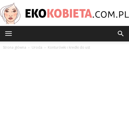
EkoKobieta.com.pl
Strona główna
Uroda
Konturówki i kredki do ust