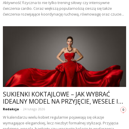
Aktywność fizyczna to nie tylko trening siłowy czy intensywne
ćwiczenia cardio. Coraz większą popularnością cieszą się także
ćwiczenia rozwijające koordynację ruchową, równowagę oraz czucie...
SUKIENKI KOKTAJLOWE – JAK WYBRAĆ
IDEALNY MODEL NA PRZYJĘCIE, WESELE I...
Redakcja
-
24 lutego 2026
0
W kalendarzu wielu kobiet regularnie pojawiają się okazje
wymagające eleganckiej, lecz niezbyt formalnej stylizacji. Przyjęcia
rodzinne, wesela, bankiety czy uroczyste kolacje to wydarzenia,