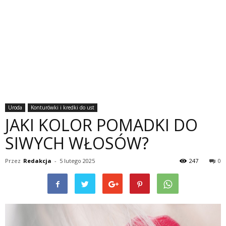
Uroda
Konturówki i kredki do ust
JAKI KOLOR POMADKI DO
SIWYCH WŁOSÓW?
Przez
Redakcja
-
5 lutego 2025
247
0