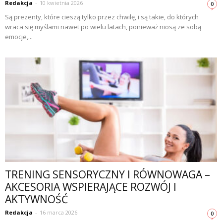
Redakcja
-
10 kwietnia 2026
0
Są prezenty, które cieszą tylko przez chwilę, i są takie, do których
wraca się myślami nawet po wielu latach, ponieważ niosą ze sobą
emocje,...
TRENING SENSORYCZNY I RÓWNOWAGA –
AKCESORIA WSPIERAJĄCE ROZWÓJ I
AKTYWNOŚĆ
Redakcja
-
16 marca 2026
0