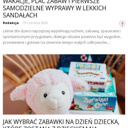
WAKACJE, PLAC ZABAW I PIERWSZE
SAMODZIELNE WYPRAWY W LEKKICH
SANDAŁACH
Redakcja
-
19 czerwca 2026
0
Letnie dni dzieci najczęściej wypełniają ruchem, zabawą, spacerami i
spontanicznymi przygodami, dlatego obuwie powinno być wygodne,
przewiewne i gotowe na zmienne tempo małych odkrywców....
JAK WYBRAĆ ZABAWKI NA DZIEŃ DZIECKA,