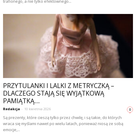
trafionego, a nie tylko efektownego...
PRZYTULANKI I LALKI Z METRYCZKĄ –
DLACZEGO STAJĄ SIĘ WYJĄTKOWĄ
PAMIĄTKĄ...
Redakcja
-
10 kwietnia 2026
0
Są prezenty, które cieszą tylko przez chwilę, i są takie, do których
wraca się myślami nawet po wielu latach, ponieważ niosą ze sobą
emocje,...