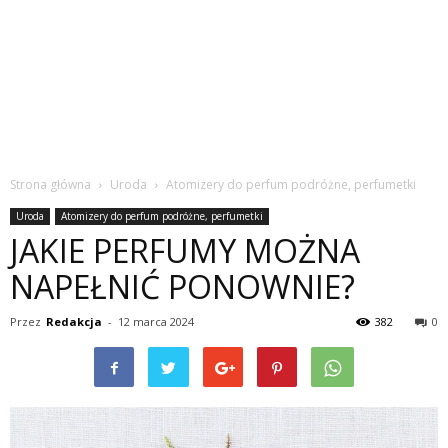
Strona główna
Uroda
Atomizery do perfum podróżne, perfumetki
Uroda
Atomizery do perfum podróżne, perfumetki
JAKIE PERFUMY MOŻNA
NAPEŁNIĆ PONOWNIE?
Przez
Redakcja
-
12 marca 2024
382
0