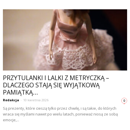
PRZYTULANKI I LALKI Z METRYCZKĄ –
DLACZEGO STAJĄ SIĘ WYJĄTKOWĄ
PAMIĄTKĄ...
Redakcja
-
10 kwietnia 2026
0
Są prezenty, które cieszą tylko przez chwilę, i są takie, do których
wraca się myślami nawet po wielu latach, ponieważ niosą ze sobą
emocje,...