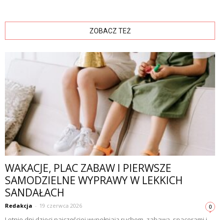
ZOBACZ TEŻ
WAKACJE, PLAC ZABAW I PIERWSZE
SAMODZIELNE WYPRAWY W LEKKICH
SANDAŁACH
Redakcja
-
19 czerwca 2026
0
Letnie dni dzieci najczęściej wypełniają ruchem, zabawą, spacerami i