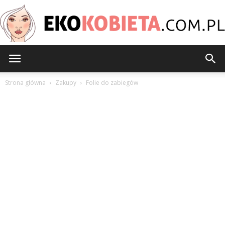
EkoKobieta.com.pl
Strona główna
Zakupy
Folie do zabiegów