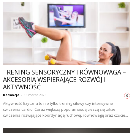
TRENING SENSORYCZNY I RÓWNOWAGA –
AKCESORIA WSPIERAJĄCE ROZWÓJ I
AKTYWNOŚĆ
Redakcja
-
16 marca 2026
0
Aktywność fizyczna to nie tylko trening siłowy czy intensywne
ćwiczenia cardio. Coraz większą popularnością cieszą się także
ćwiczenia rozwijające koordynację ruchową, równowagę oraz czucie...